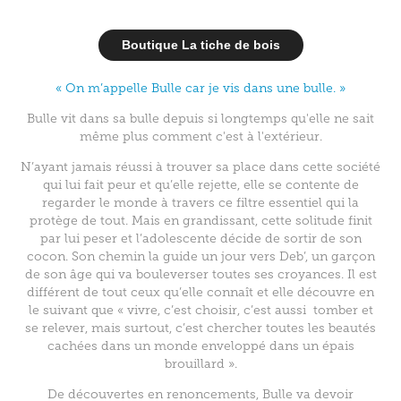
Boutique La tiche de bois
« On m’appelle Bulle car je vis dans une bulle. »
Bulle vit dans sa bulle depuis si longtemps qu'elle ne sait
même plus comment c'est à l'extérieur.
N’ayant jamais réussi à trouver sa place dans cette société
qui lui fait peur et qu’elle rejette, elle se contente de
regarder le monde à travers ce filtre essentiel qui la
protège de tout. Mais en grandissant, cette solitude finit
par lui peser et l’adolescente décide de sortir de son
cocon. Son chemin la guide un jour vers Deb’, un garçon
de son âge qui va bouleverser toutes ses croyances. Il est
différent de tout ceux qu’elle connaît et elle découvre en
le suivant que « vivre, c’est choisir, c’est aussi tomber et
se relever, mais surtout, c’est chercher toutes les beautés
cachées dans un monde enveloppé dans un épais
brouillard ».
De découvertes en renoncements, Bulle va devoir